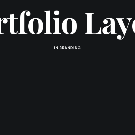
tfolio La
IN
BRANDING